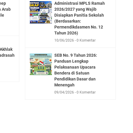
I
P
s
2
eep
Administrasi MPLS Ramah
K
n
e
0
a Arab
2026/2027 yang Wajib
e
d
n
2
ile
Disiapkan Panitia Sekolah
l
o
d
6
(Berdasarkan:
a
n
i
S
Permendikdasmen No. 12
s
e
d
Tahun 2026)
e
7
s
i
s
10/06/2026
0 Komentar
G
i
k
u
r
Akhlak
a
a
a
a
adrasah
SEB No. 9 Tahun 2026:
K
n
i
t
Panduan Lengkap
e
M
P
i
Pelaksanaan Upacara
l
a
e
s
Bendera di Satuan
a
d
r
Pendidikan Dasar dan
s
r
m
Menengah
7
a
e
09/04/2026
0 Komentar
K
s
n
u
a
d
r
h
i
i
2
k
k
0
d
u
2
a
l
6