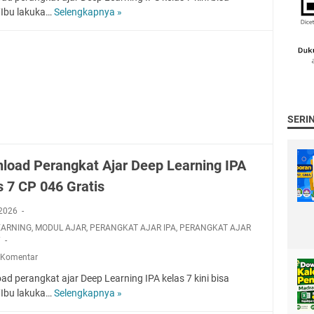
n
Ibu lakuka…
Selengkapnya »
D
g
o
k
w
a
n
p
l
P
o
e
a
r
d
SERI
a
P
n
e
g
r
load Perangkat Ajar Deep Learning IPA
k
a
a
s 7 CP 046 Gratis
n
t
g
, 2026
A
k
j
EARNING
,
MODUL AJAR
,
PERANGKAT AJAR IPA
,
PERANGKAT AJAR
a
7
a
t
r
 Komentar
A
D
d perangkat ajar Deep Learning IPA kelas 7 kini bisa
j
e
Ibu lakuka…
Selengkapnya »
a
D
e
r
o