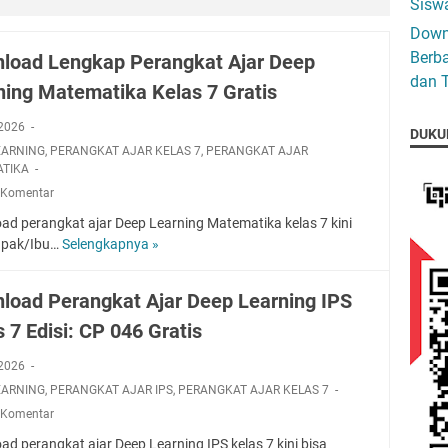
Siswa
Down
Berba
load Lengkap Perangkat Ajar Deep
dan T
ning Matematika Kelas 7 Gratis
, 2026
DUKU
EARNING
,
PERANGKAT AJAR KELAS 7
,
PERANGKAT AJAR
TIKA
 Komentar
ad perangkat ajar Deep Learning Matematika kelas 7 kini
apak/Ibu…
Selengkapnya »
D
o
w
load Perangkat Ajar Deep Learning IPS
n
 7 Edisi: CP 046 Gratis
l
o
, 2026
a
EARNING
,
PERANGKAT AJAR IPS
,
PERANGKAT AJAR KELAS 7
d
L
 Komentar
e
d perangkat ajar Deep Learning IPS kelas 7 kini bisa