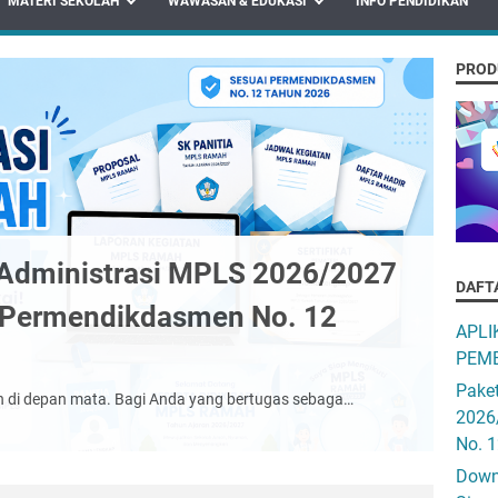
MATERI SEKOLAH
WAWASAN & EDUKASI
INFO PENDIDIKAN
PROD
Administrasi MPLS 2026/2027
DAFT
 Permendikdasmen No. 12
APLI
PEMB
Pake
 di depan mata. Bagi Anda yang bertugas sebaga…
2026
No. 
Downo