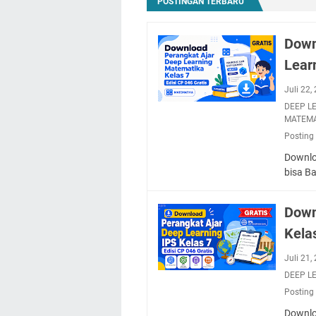
POSTINGAN TERBARU
2026/2027
Terlengkap
Down
Sesuai
Permendikdasmen
Lear
No.
12
Juli 22
Tahun
DEEP L
2026
MATEMA
Posting
Downlo
bisa B
Down
Kelas
Juli 21
DEEP L
Posting
Downloa