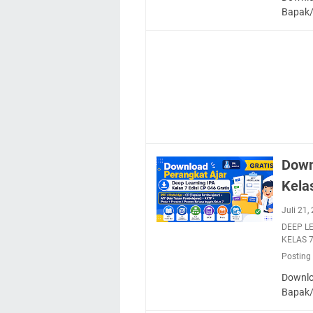
Bapak/
Down
Kela
Juli 21
DEEP L
KELAS 
Posting
Downloa
Bapak/