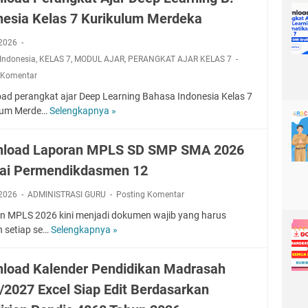
n
E
e
a
g
nesia Kelas 7 Kurikulum Merdeka
l
d
p
s
k
o
i
L
7
a
, 2026
a
s
e
G
t
Indonesia
,
KELAS 7
,
MODUL AJAR
,
PERANGKAT AJAR KELAS 7
d
i
a
r
A
P
:
 Komentar
r
a
j
e
C
n
ad perangkat ajar Deep Learning Bahasa Indonesia Kelas 7
t
a
r
P
i
lum Merde…
Selengkapnya »
i
D
r
a
0
n
s
o
D
n
4
g
w
e
load Laporan MPLS SD SMP SMA 2026
g
6
I
n
e
k
G
P
ai Permendikdasmen 12
l
p
a
r
A
o
L
t
a
K
, 2026
ADMINISTRASI GURU
Posting Komentar
a
e
A
t
e
d
a
n MPLS 2026 kini menjadi dokumen wajib yang harus
j
i
l
P
r
n setiap se…
Selengkapnya »
D
a
s
a
e
n
o
r
s
r
i
w
D
7
load Kalender Pendidikan Madrasah
a
n
n
e
C
n
/2027 Excel Siap Edit Berdasarkan
g
l
e
P
g
I
o
p