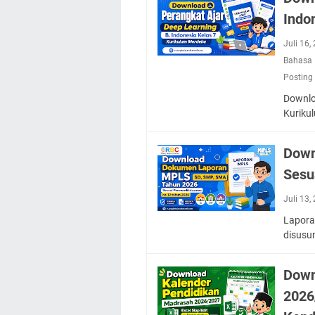
Indo
Juli 16
Bahasa 
Posting
Downlo
Kuriku
Down
Sesu
Juli 13
Lapora
disusu
Down
2026