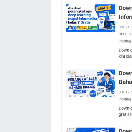
Down
Info
Juli 21
DEEP L
Posting
Downloa
kini bi
Down
Baha
Juli 17
Posting
Downlo
gratis 
Down