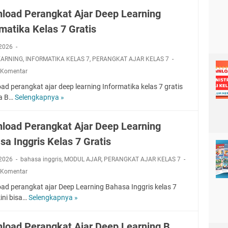
p
D
w
L
load Perangkat Ajar Deep Learning
e
n
e
rmatika Kelas 7 Gratis
e
l
a
p
o
r
, 2026
L
a
n
EARNING
,
INFORMATIKA KELAS 7
e
,
PERANGKAT AJAR KELAS 7
d
i
a
P
 Komentar
n
r
e
g
d perangkat ajar deep learning Informatika kelas 7 gratis
n
r
M
sa B…
Selengkapnya »
D
i
a
a
o
n
n
t
w
g
load Perangkat Ajar Deep Learning
g
e
n
I
k
sa Inggris Kelas 7 Gratis
m
l
P
a
a
o
S
t
, 2026
bahasa inggris
,
MODUL AJAR
,
PERANGKAT AJAR KELAS 7
t
a
K
A
i
 Komentar
d
e
j
k
P
ad perangkat ajar Deep Learning Bahasa Inggris kelas 7
l
a
a
e
kini bisa…
Selengkapnya »
D
a
r
K
r
o
s
D
e
a
w
7
e
load Perangkat Ajar Deep Learning B.
l
n