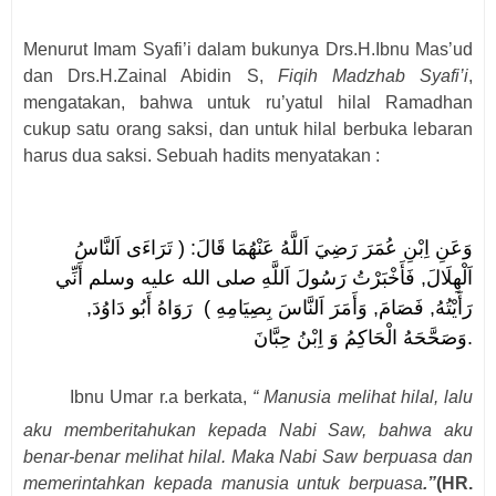
Menurut Imam Syafi’i dalam bukunya Drs.H.Ibnu Mas’ud
dan Drs.H.Zainal Abidin S,
Fiqih Madzhab Syafi’i
,
mengatakan, bahwa untuk ru’yatul hilal Ramadhan
cukup satu orang saksi, dan untuk hilal berbuka lebaran
harus dua saksi. Sebuah hadits menyatakan :
وَعَنِ اِبْنِ عُمَرَ رَضِيَ اَللَّهُ عَنْهُمَا قَالَ: ( تَرَاءَى اَلنَّاسُ
اَلْهِلَالَ, فَأَخْبَرْتُ رَسُولَ اَللَّهِ صلى الله عليه وسلم أَنِّي
رَأَيْتُهُ, فَصَامَ, وَأَمَرَ اَلنَّاسَ بِصِيَامِهِ ) رَوَاهُ أَبُو دَاوُدَ,
وَ اِبْنُ حِبَّانَ
وَصَحَّحَهُ الْحَاكِمُ
.
Ibnu Umar r.a berkata,
“ Manusia melihat hilal, lalu
aku memberitahukan kepada Nabi Saw, bahwa aku
benar-benar melihat hilal. Maka Nabi Saw berpuasa dan
memerintahkan kepada manusia untuk berpuasa
.”
(HR.