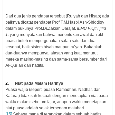
Dari dua jenis pendapat tersebut (Ru’yah dan Hisab) ada
baiknya dicatat pendapat Prof.T.M.Hasbi Ash-Shiddiqy
dalam bukunya Prof.Dr.Zakiah Darajat,
ILMU FIQIH jilid
1,
yang menyatakan
bahwa menentukan awal dan akhir
puasa boleh mempergunakan salah satu dari dua
tersebut, baik sistem hisab maupun ru’yah. Bukankah
dua-duanya mempunyai alasan yang kuat menurut
mereka masing-masing dan sama-sama bersumber dari
Al-Qur’an dan hadits.
2.
Niat pada Malam Harinya
Puasa wajib (seperti puasa Ramadhan, Nadhar, dan
Kafarat) tidak sah kecuali dengan menetapkan niat pada
waktu malam sebelum fajar, adapun waktu menetapkan
niat puasa adalah sejak terbenam matahari.
[15]
Sebagaimana di terangkan dalam sebuah hadits: