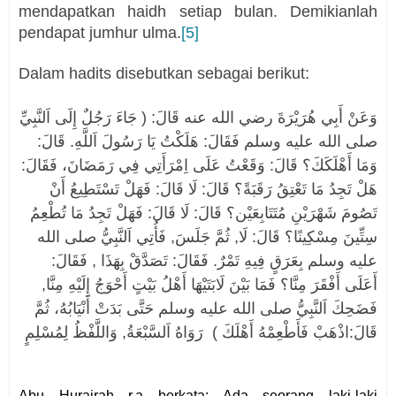
mendapatkan haidh setiap bulan. Demikianlah
pendapat jumhur ulma.
[5]
Dalam hadits disebutkan sebagai berikut:
وَعَنْ أَبِي هُرَيْرَةَ رضي الله عنه قَالَ: ( جَاءَ رَجُلٌ إِلَى اَلنَّبِيِّ
صلى الله عليه وسلم فَقَالَ: هَلَكْتُ يَا رَسُولَ اَللَّهِ. قَالَ:
وَمَا أَهْلَكَكَ؟ قَالَ: وَقَعْتُ عَلَى اِمْرَأَتِي فِي رَمَضَانَ، فَقَالَ:
هَلْ تَجِدُ مَا تَعْتِقُ رَقَبَةً؟ قَالَ: لَا قَالَ: فَهَلْ تَسْتَطِيعُ أَنْ
تَصُومَ شَهْرَيْنِ مُتَتَابِعَيْن؟ قَالَ: لَا قَالَ: فَهَلْ تَجِدُ مَا تُطْعِمُ
سِتِّينَ مِسْكِينًا؟ قَالَ: لَا, ثُمَّ جَلَسَ, فَأُتِي اَلنَّبِيُّ صلى الله
عليه وسلم بِعَرَقٍ فِيهِ تَمْرٌ. فَقَالَ: تَصَدَّقْ بِهَذَا , فَقَالَ:
أَعَلَى أَفْقَرَ مِنَّا؟ فَمَا بَيْنَ لَابَتَيْهَا أَهْلُ بَيْتٍ أَحْوَجُ إِلَيْهِ مِنَّا,
فَضَحِكَ اَلنَّبِيُّ صلى الله عليه وسلم حَتَّى بَدَتْ أَنْيَابُهُ، ثُمَّ
قَالَ:اذْهَبْ فَأَطْعِمْهُ أَهْلَكَ ) رَوَاهُ اَلسَّبْعَةُ, وَاللَّفْظُ لِمُسْلِمٍ
Abu Hurairah r.a berkata: Ada seorang laki-laki