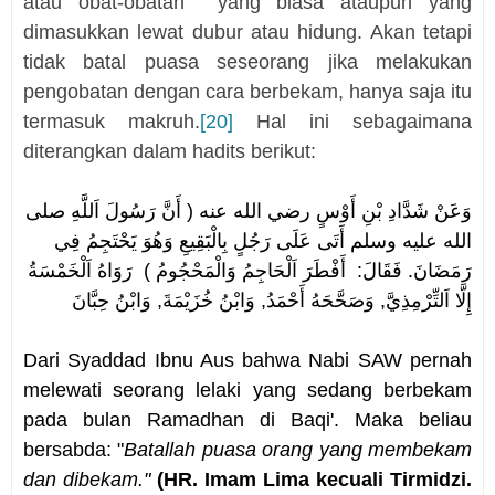
atau obat-obatan
yang biasa ataupun yang
dimasukkan lewat dubur atau hidung. Akan tetapi
tidak batal puasa seseorang jika melakukan
pengobatan dengan cara berbekam, hanya saja itu
termasuk makruh.
[20]
Hal ini sebagaimana
diterangkan dalam hadits berikut:
وَعَنْ شَدَّادِ بْنِ أَوْسٍ رضي الله عنه ( أَنَّ رَسُولَ اَللَّهِ صلى
الله عليه وسلم أَتَى عَلَى رَجُلٍ بِالْبَقِيعِ وَهُوَ يَحْتَجِمُ فِي
رَمَضَانَ. فَقَالَ: أَفْطَرَ اَلْحَاجِمُ
وَالْمَحْجُومُ ) رَوَاهُ اَلْخَمْسَةُ
إِلَّا اَلتِّرْمِذِيَّ, وَصَحَّحَهُ أَحْمَدُ, وَابْنُ خُزَيْمَةَ, وَابْنُ حِبَّانَ
Dari Syaddad Ibnu Aus bahwa Nabi SAW pernah
melewati seorang lelaki yang sedang berbekam
pada bulan Ramadhan di Baqi'. Maka beliau
bersabda: "
Batallah puasa orang yang membekam
dan dibekam."
(HR. Imam Lima kecuali Tirmidzi.