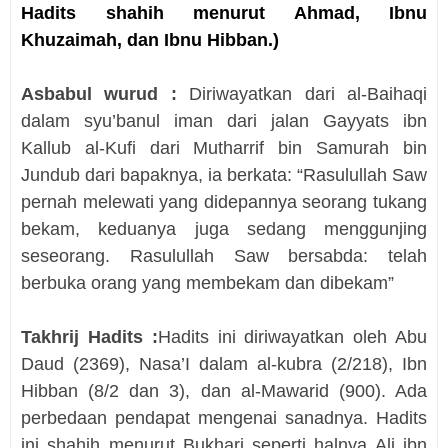
Hadits shahih menurut Ahmad, Ibnu
Khuzaimah, dan Ibnu Hibban.
)
Asbabul wurud :
Diriwayatkan dari al-Baihaqi
dalam syu’banul iman dari jalan Gayyats ibn
Kallub al-Kufi dari Mutharrif bin Samurah bin
Jundub dari bapaknya, ia berkata: “Rasulullah Saw
pernah melewati yang didepannya seorang tukang
bekam, keduanya juga sedang menggunjing
seseorang. Rasulullah Saw bersabda: telah
berbuka orang yang membekam dan dibekam”
Takhrij Hadits :
Hadits ini diriwayatkan oleh Abu
Daud (2369), Nasa’I dalam al-kubra (2/218), Ibn
Hibban (8/2 dan 3), dan al-Mawarid (900). Ada
perbedaan pendapat mengenai sanadnya. Hadits
ini shahih menurut Bukhari seperti halnya Ali ibn