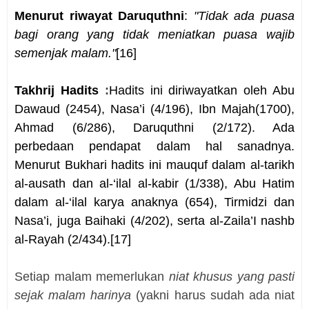
Menurut riwayat Daruquthni
:
"Tidak ada puasa
bagi orang yang tidak meniatkan puasa wajib
semenjak malam."
[16]
Takhrij Hadits
:
Hadits ini diriwayatkan oleh Abu
Dawaud (2454), Nasa’i (4/196), Ibn Majah(1700),
Ahmad (6/286), Daruquthni (2/172). Ada
perbedaan pendapat dalam hal sanadnya.
Menurut Bukhari hadits ini mauquf dalam al-tarikh
al-ausath dan al-‘ilal al-kabir (1/338), Abu Hatim
dalam al-‘ilal karya anaknya (654), Tirmidzi dan
Nasa’i, juga Baihaki (4/202), serta al-Zaila’I nashb
al-Rayah (2/434).
[17]
Setiap malam memerlukan
niat khusus
yang pasti
sejak malam harinya
(yakni harus sudah ada niat