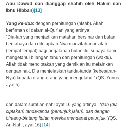
Abu Dawud dan dianggap shahih oleh Hakim dan
Ibnu Hibban)
[13]
Yang
ke-dua
:
dengan perhitungan (hisab). Allah
berfirman di dalam al-Qur’an yang artinya:
”Dia-lah yang menjadikan matahari bersinar dan bulan
bercahaya dan ditetapkan-Nya manzilah-manzilah
(tempat-tempat) bagi perjalanan bulan itu, supaya kamu
mengetahui bilangan tahun dan perhitungan (waktu).
Allah tidak menciptakan yang demikian itu melainkan
dengan hak. Dia menjelaskan tanda-tanda (kebesaran-
Nya) kepada orang-orang yang mengetahui”.(QS. Yunus,
ayat 5)
dan dalam surat an-nahl ayat 16 yang artinya :
“dan (dia
ciptakan) tanda-tanda (penunjuk jalan). dan dengan
bintang-bintang Itulah mereka mendapat petunjuk.”(
QS.
An-Nahl, ayat 16).
[14]