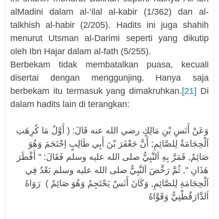
alMadini dalam al-‘ilal al-kabir (1/362) dan al-
talkhish al-habir (2/205). Hadits ini juga shahih
menurut Utsman al-Darimi seperti yang dikutip
oleh Ibn Hajar dalam al-fath (5/255).
Berbekam tidak membatalkan puasa, kecuali
disertai dengan menggunjing. Hanya saja
berbekam itu termasuk yang dimakruhkan.
[21]
Di
dalam hadits lain di terangkan:
وَعَنْ أَنَسِ بْنِ مَالِكٍ رضي الله عنه قَالَ: ( أَوَّلُ مَا كُرِهَتِ
اَلْحِجَامَةُ لِلصَّائِمِ; أَنَّ جَعْفَرَ بْنَ أَبِي طَالِبٍ اِحْتَجَمَ وَهُوَ
صَائِمٌ, فَمَرَّ بِهِ اَلنَّبِيُّ صلى الله عليه وسلم فَقَالَ: " أَفْطَرَ
هَذَانِ ", ثُمَّ رَخَّصَ اَلنَّبِيُّ صلى الله عليه وسلم بَعْدُ فِي
اَلْحِجَامَةِ لِلصَّائِمِ, وَكَانَ أَنَسٌ يَحْتَجِمُ وَهُوَ صَائِمٌ ) رَوَاهُ
اَلدَّارَقُطْنِيُّ وَقَوَّاهُ