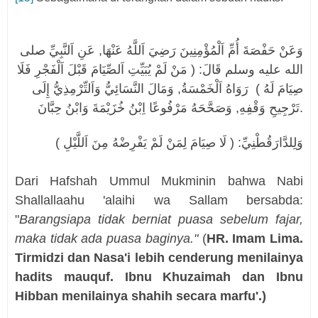
وَعَ
نْ حَفْصَةَ أُمِّ اَلْمُؤْمِنِينَ رَضِيَ اَللَّهُ عَنْهَا, عَنِ اَلنَّبِيِّ صلى
الله عليه وسلم قَالَ: ( مَنْ لَمْ يُبَيِّتِ اَلصِّيَامَ قَبْلَ اَلْفَجْرِ فَلَا
صِيَامَ لَهُ ) رَوَاهُ اَلْخَمْسَةُ, وَمَالَ النَّسَائِيُّ وَاَلتِّرْمِذِيُّ إِلَى
تَرْجِيحِ وَقْفِهِ, وَصَحَّحَهُ مَرْفُوعًا اِبْنُ خُزَيْمَةَ وَابْنُ حِبَّانَ.
وَلِلدَّارَقُطْنِيِّ: ( لَا صِيَامَ لِمَنْ لَمْ يَفْرِضْهُ مِنَ اَللَّيْلِ )
Dari Hafshah Ummul Mukminin bahwa Nabi
Shallallaahu 'alaihi wa Sallam bersabda:
"
Barangsiapa tidak berniat puasa sebelum fajar,
maka tidak ada puasa baginya."
(
HR. Imam Lima.
Tirmidzi dan Nasa'i lebih cenderung menilainya
hadits mauquf. Ibnu Khuzaimah dan Ibnu
Hibban menilainya shahih secara marfu'.)