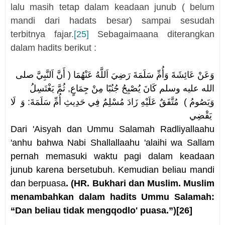
lalu masih tetap dalam keadaan junub ( belum
mandi dari hadats besar) sampai sesudah
terbitnya fajar.
[25]
Sebagaimaana diterangkan
dalam hadits berikut :
وَعَنْ عَائِشَةَ وَأُمِّ سَلَمَةَ رَضِيَ اَللَّهُ عَنْهُمَا ( أَنَّ اَلنَّبِيَّ صلى
الله عليه وسلم كَانَ يُصْبِحُ جُنُبًا مِنْ جِمَاعٍ, ثُمَّ يَغْتَسِلُ
وَيَصُومُ ) مُتَّفَقٌ عَلَيْهِ زَادَ مُسْلِمٌ فِي حَدِيثِ أُمِّ سَلَمَةَ: وَ
لَا
يَقْضِي
Dari 'Aisyah dan Ummu Salamah Radliyallaahu
'anhu bahwa Nabi Shallallaahu 'alaihi wa Sallam
pernah memasuki waktu pagi dalam keadaan
junub karena bersetubuh. Kemudian beliau mandi
dan berpuasa
. (HR. Bukhari dan Muslim. Muslim
menambahkan dalam hadits Ummu Salamah:
“Dan beliau tidak mengqodlo' puasa
.”)
[26]