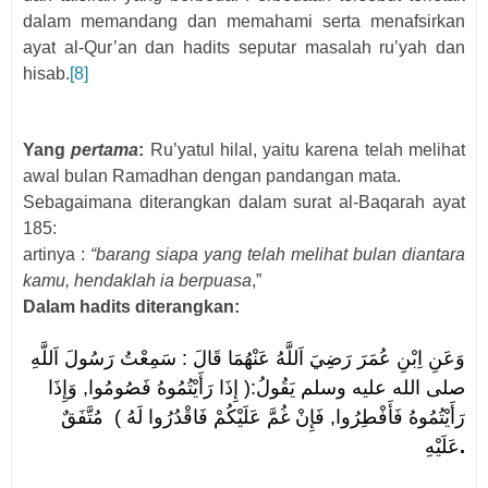
dalam memandang dan memahami serta menafsirkan
ayat al-Qur’an dan hadits seputar masalah ru’yah dan
hisab.
[8]
Yang
pertama
:
Ru’yatul hilal, yaitu karena telah melihat
awal bulan Ramadhan dengan pandangan mata.
Sebagaimana diterangkan dalam surat al-Baqarah ayat
185:
a
rtinya :
“barang siapa yang telah melihat bulan diantara
kamu, hendaklah ia berpuasa
,”
Dalam hadits diterangkan:
سَمِعْتُ رَسُولَ اَللَّهِ
:
وَعَنِ اِبْنِ عُمَرَ رَضِيَ اَللَّهُ عَنْهُمَا قَالَ
صلى الله عليه وسلم يَقُولُ:( إِذَا رَأَيْتُمُوهُ فَصُومُوا, وَإِذَا
رَأَيْتُمُوهُ فَأَفْطِرُوا, فَإِنْ غُمَّ عَلَيْكُمْ فَاقْدُرُوا لَهُ ) مُتَّفَقٌ
عَلَيْهِ
.