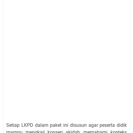
Setiap LKPD dalam paket ini disusun agar peserta didik
mampu mengkaji konsep akidah, memahami konteks