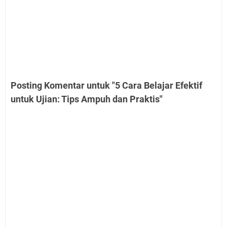
Posting Komentar untuk "5 Cara Belajar Efektif
untuk Ujian: Tips Ampuh dan Praktis"