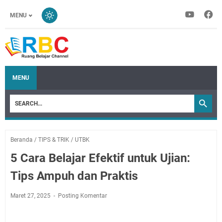
MENU
MENU
Beranda
/
TIPS & TRIK
/
UTBK
5 Cara Belajar Efektif untuk Ujian:
Tips Ampuh dan Praktis
Maret 27, 2025
Posting Komentar