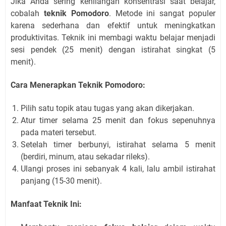
Jika Anda sering kehilangan konsentrasi saat belajar,
cobalah
teknik Pomodoro
. Metode ini sangat populer
karena sederhana dan efektif untuk meningkatkan
produktivitas. Teknik ini membagi waktu belajar menjadi
sesi pendek (25 menit) dengan istirahat singkat (5
menit).
Cara Menerapkan Teknik Pomodoro:
Pilih satu topik atau tugas yang akan dikerjakan.
Atur timer selama 25 menit dan fokus sepenuhnya
pada materi tersebut.
Setelah timer berbunyi, istirahat selama 5 menit
(berdiri, minum, atau sekadar rileks).
Ulangi proses ini sebanyak 4 kali, lalu ambil istirahat
panjang (15-30 menit).
Manfaat Teknik Ini: