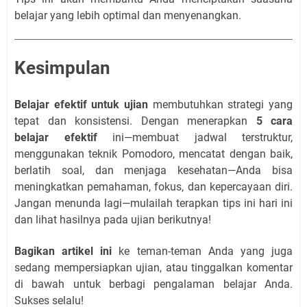
belajar yang lebih optimal dan menyenangkan.
Kesimpulan
Belajar efektif untuk ujian
membutuhkan strategi yang
tepat dan konsistensi. Dengan menerapkan
5 cara
belajar efektif
ini—membuat jadwal terstruktur,
menggunakan teknik Pomodoro, mencatat dengan baik,
berlatih soal, dan menjaga kesehatan—Anda bisa
meningkatkan pemahaman, fokus, dan kepercayaan diri.
Jangan menunda lagi—mulailah terapkan tips ini hari ini
dan lihat hasilnya pada ujian berikutnya!
Bagikan artikel ini
ke teman-teman Anda yang juga
sedang mempersiapkan ujian, atau tinggalkan komentar
di bawah untuk berbagi pengalaman belajar Anda.
Sukses selalu!