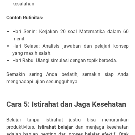
kesalahan.
Contoh Rutinitas:
Hari Senin: Kerjakan 20 soal Matematika dalam 60
menit.
Hari Selasa: Analisis jawaban dan pelajari konsep
yang masih salah.
Hari Rabu: Ulangi simulasi dengan topik berbeda.
Semakin sering Anda berlatih, semakin siap Anda
menghadapi ujian sesungguhnya.
Cara 5: Istirahat dan Jaga Kesehatan
Belajar tanpa istirahat justru bisa menurunkan
produktivitas.
Istirahat belajar
dan menjaga kesehatan
adalah bagian penting dari proses belajar efektif. Otak