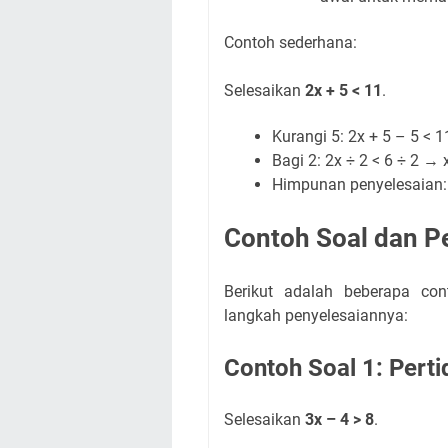
Contoh sederhana:
Selesaikan
2x + 5 < 11
.
Kurangi 5: 2x + 5 – 5 < 1
Bagi 2: 2x ÷ 2 < 6 ÷ 2 → x
Himpunan penyelesaian: 
Contoh Soal dan 
Berikut adalah beberapa con
langkah penyelesaiannya:
Contoh Soal 1: Per
Selesaikan
3x – 4 > 8
.