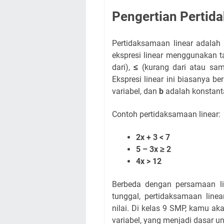
Pengertian Pertid
Pertidaksamaan linear adala
ekspresi linear menggunakan t
dari),
≤
(kurang dari atau sa
Ekspresi linear ini biasanya b
variabel, dan
b
adalah konstant
Contoh pertidaksamaan linear:
2x + 3 < 7
5 – 3x ≥ 2
4x > 12
Berbeda dengan persamaan lin
tunggal, pertidaksamaan line
nilai. Di kelas 9 SMP, kamu ak
variabel, yang menjadi dasar un