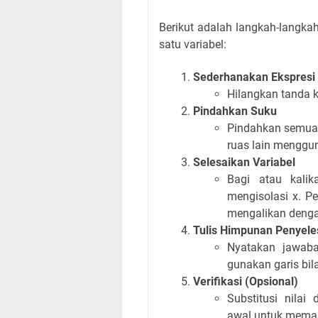
Berikut adalah langkah-langk
satu variabel:
Sederhanakan Ekspresi
Hilangkan tanda k
Pindahkan Suku
Pindahkan semua 
ruas lain menggu
Selesaikan Variabel
Bagi atau kalik
mengisolasi x. P
mengalikan dengan
Tulis Himpunan Penyele
Nyatakan jawaba
gunakan garis bil
Verifikasi (Opsional)
Substitusi nila
awal untuk memas