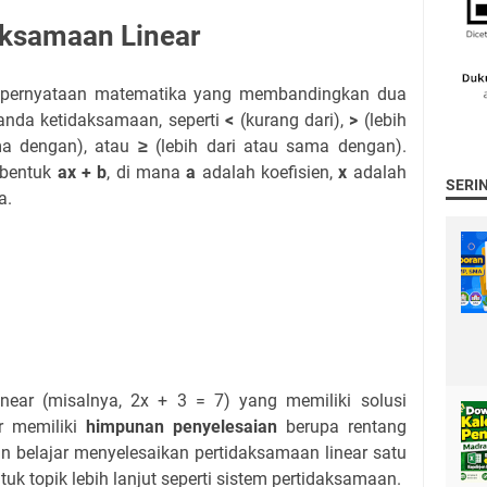
aksamaan Linear
h pernyataan matematika yang membandingkan dua
anda ketidaksamaan, seperti
<
(kurang dari),
>
(lebih
ma dengan), atau
≥
(lebih dari atau sama dengan).
erbentuk
ax + b
, di mana
a
adalah koefisien,
x
adalah
SERI
a.
ear (misalnya, 2x + 3 = 7) yang memiliki solusi
ar memiliki
himpunan penyelesaian
berupa rentang
an belajar menyelesaikan pertidaksamaan linear satu
tuk topik lebih lanjut seperti sistem pertidaksamaan.