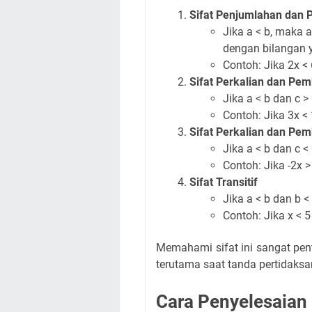
Sifat Penjumlahan dan
Jika a < b, maka 
dengan bilangan 
Contoh: Jika 2x < 
Sifat Perkalian dan Pem
Jika a < b dan c >
Contoh: Jika 3x < 
Sifat Perkalian dan Pe
Jika a < b dan c <
Contoh: Jika -2x > 
Sifat Transitif
Jika a < b dan b <
Contoh: Jika x < 5
Memahami sifat ini sangat pen
terutama saat tanda pertidaksa
Cara Penyelesaian