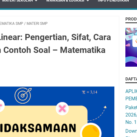
MATERI SEKOLAH
WAWASAN & EDUKASI
INFO PENDIDIKAN
PROD
EMATIKA SMP
/
MATERI SMP
near: Pengertian, Sifat, Cara
n Contoh Soal – Matematika
DAFT
APLI
PEMB
Pake
2026
No. 
Downo