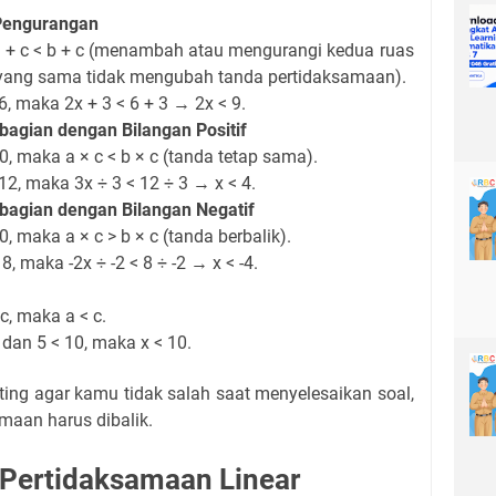
 Pengurangan
a + c < b + c (menambah atau mengurangi kedua ruas
yang sama tidak mengubah tanda pertidaksamaan).
6, maka 2x + 3 < 6 + 3 → 2x < 9.
bagian dengan Bilangan Positif
 0, maka a × c < b × c (tanda tetap sama).
12, maka 3x ÷ 3 < 12 ÷ 3 → x < 4.
mbagian dengan Bilangan Negatif
 0, maka a × c > b × c (tanda berbalik).
8, maka -2x ÷ -2 < 8 ÷ -2 → x < -4.
 c, maka a < c.
 dan 5 < 10, maka x < 10.
ting agar kamu tidak salah saat menyelesaikan soal,
maan harus dibalik.
 Pertidaksamaan Linear