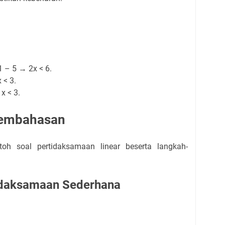
1 – 5 → 2x < 6.
 < 3.
x < 3.
Pembahasan
toh soal pertidaksamaan linear beserta langkah-
tidaksamaan Sederhana