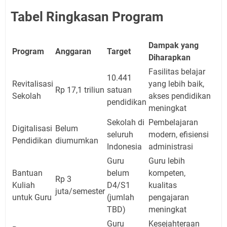
Tabel Ringkasan Program
Dampak yang
Program
Anggaran
Target
Diharapkan
Fasilitas belajar
10.441
Revitalisasi
yang lebih baik,
Rp 17,1 triliun
satuan
Sekolah
akses pendidikan
pendidikan
meningkat
Sekolah di
Pembelajaran
Digitalisasi
Belum
seluruh
modern, efisiensi
Pendidikan
diumumkan
Indonesia
administrasi
Guru
Guru lebih
Bantuan
belum
kompeten,
Rp 3
Kuliah
D4/S1
kualitas
juta/semester
untuk Guru
(jumlah
pengajaran
TBD)
meningkat
Guru
Kesejahteraan