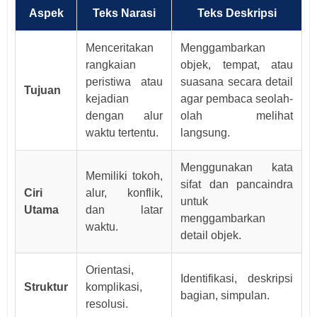
Aspek
Teks Narasi
Teks Deskripsi
Menceritakan
Menggambarkan
rangkaian
objek, tempat, atau
peristiwa atau
suasana secara detail
Tujuan
kejadian
agar pembaca seolah-
dengan alur
olah melihat
waktu tertentu.
langsung.
Menggunakan kata
Memiliki tokoh,
sifat dan pancaindra
Ciri
alur, konflik,
untuk
Utama
dan latar
menggambarkan
waktu.
detail objek.
Orientasi,
Identifikasi, deskripsi
Struktur
komplikasi,
bagian, simpulan.
resolusi.