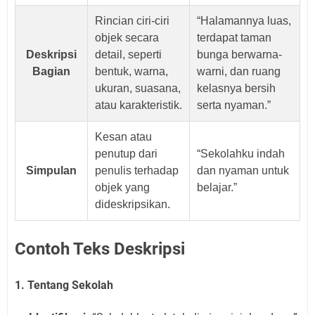
Rincian ciri-ciri
“Halamannya luas,
objek secara
terdapat taman
Deskripsi
detail, seperti
bunga berwarna-
Bagian
bentuk, warna,
warni, dan ruang
ukuran, suasana,
kelasnya bersih
atau karakteristik.
serta nyaman.”
Kesan atau
penutup dari
“Sekolahku indah
Simpulan
penulis terhadap
dan nyaman untuk
objek yang
belajar.”
dideskripsikan.
Contoh Teks Deskripsi
1. Tentang Sekolah