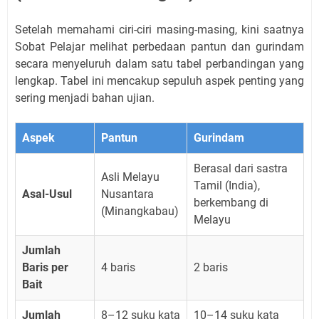
Setelah memahami ciri-ciri masing-masing, kini saatnya
Sobat Pelajar melihat perbedaan pantun dan gurindam
secara menyeluruh dalam satu tabel perbandingan yang
lengkap. Tabel ini mencakup sepuluh aspek penting yang
sering menjadi bahan ujian.
Aspek
Pantun
Gurindam
Berasal dari sastra
Asli Melayu
Tamil (India),
Asal-Usul
Nusantara
berkembang di
(Minangkabau)
Melayu
Jumlah
Baris per
4 baris
2 baris
Bait
Jumlah
8–12 suku kata
10–14 suku kata