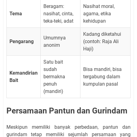
Beragam:
Nasihat moral,
Tema
nasihat, cinta,
agama, etika
teka-teki, adat
kehidupan
Kadang diketahui
Umumnya
Pengarang
(contoh: Raja Ali
anonim
Haji)
Satu bait
sudah
Bisa mandiri, bisa
Kemandirian
bermakna
tergabung dalam
Bait
penuh
kumpulan pasal
(mandiri)
Persamaan Pantun dan Gurindam
Meskipun memiliki banyak perbedaan, pantun dan
gurindam tetap memiliki sejumlah persamaan yang