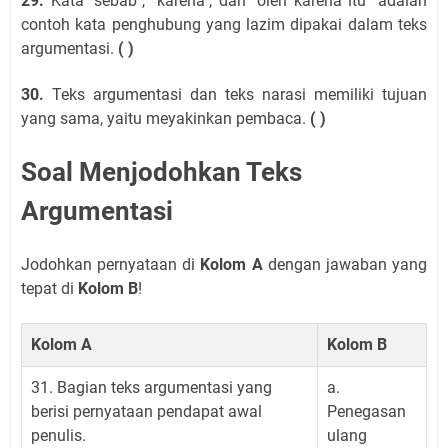
29.
Kata "sebab", "karena", dan "oleh karena itu" adalah
contoh kata penghubung yang lazim dipakai dalam teks
argumentasi.
( )
30.
Teks argumentasi dan teks narasi memiliki tujuan
yang sama, yaitu meyakinkan pembaca.
( )
Soal Menjodohkan Teks
Argumentasi
Jodohkan pernyataan di
Kolom A
dengan jawaban yang
tepat di
Kolom B
!
Kolom A
Kolom B
31. Bagian teks argumentasi yang
a.
berisi pernyataan pendapat awal
Penegasan
penulis.
ulang