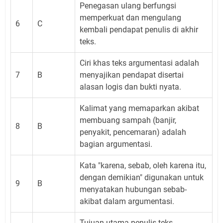
Penegasan ulang berfungsi
memperkuat dan mengulang
6
C
kembali pendapat penulis di akhir
teks.
Ciri khas teks argumentasi adalah
7
B
menyajikan pendapat disertai
alasan logis dan bukti nyata.
Kalimat yang memaparkan akibat
membuang sampah (banjir,
8
B
penyakit, pencemaran) adalah
bagian argumentasi.
Kata "karena, sebab, oleh karena itu,
dengan demikian" digunakan untuk
9
B
menyatakan hubungan sebab-
akibat dalam argumentasi.
Tujuan utama penulis teks