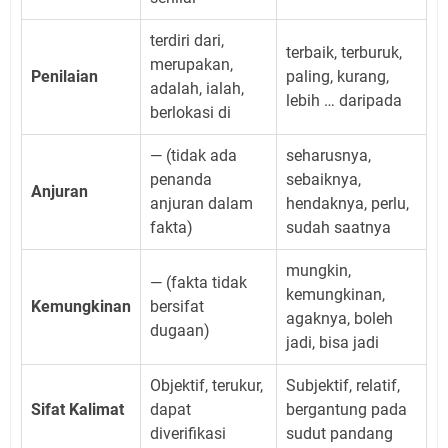
terdiri dari,
terbaik, terburuk,
merupakan,
Penilaian
paling, kurang,
adalah, ialah,
lebih … daripada
berlokasi di
— (tidak ada
seharusnya,
penanda
sebaiknya,
Anjuran
anjuran dalam
hendaknya, perlu,
fakta)
sudah saatnya
mungkin,
— (fakta tidak
kemungkinan,
Kemungkinan
bersifat
agaknya, boleh
dugaan)
jadi, bisa jadi
Objektif, terukur,
Subjektif, relatif,
Sifat Kalimat
dapat
bergantung pada
diverifikasi
sudut pandang