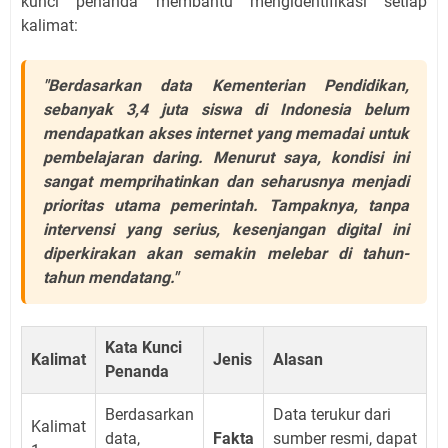
kunci penanda membantu mengidentifikasi setiap
kalimat:
"
Berdasarkan data
Kementerian Pendidikan,
sebanyak
3,4 juta siswa di Indonesia belum
mendapatkan akses internet yang memadai untuk
pembelajaran daring.
Menurut saya
, kondisi ini
sangat memprihatinkan dan
seharusnya
menjadi
prioritas utama pemerintah.
Tampaknya
, tanpa
intervensi yang serius, kesenjangan digital ini
diperkirakan
akan semakin melebar di tahun-
tahun mendatang."
Kata Kunci
Kalimat
Jenis
Alasan
Penanda
Berdasarkan
Data terukur dari
Kalimat
data,
Fakta
sumber resmi, dapat