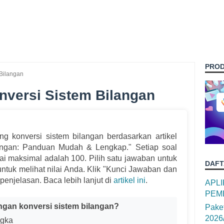
PROD
 Bilangan
onversi Sistem Bilangan
g konversi sistem bilangan berdasarkan artikel
angan: Panduan Mudah & Lengkap." Setiap soal
nilai maksimal adalah 100. Pilih satu jawaban untuk
DAFT
" untuk melihat nilai Anda. Klik "Kunci Jawaban dan
enjelasan. Baca lebih lanjut di
artikel ini
.
APL
PEM
ngan konversi sistem bilangan?
Pake
2026
ngka