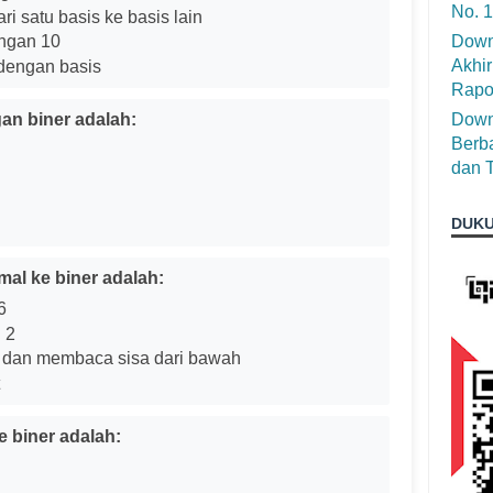
No. 
i satu basis ke basis lain
Down
ngan 10
Akhir
dengan basis
Rapo
Down
gan biner adalah:
Berba
dan T
DUKU
mal ke biner adalah:
6
 2
 dan membaca sisa dari bawah
e biner adalah: