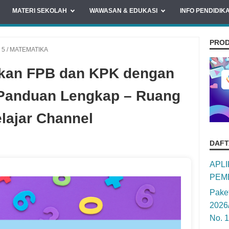
MATERI SEKOLAH
WAWASAN & EDUKASI
INFO PENDIDIK
PROD
 5
/
MATEMATIKA
kan FPB dan KPK dengan
 Panduan Lengkap – Ruang
lajar Channel
DAFT
APL
PEM
Pake
2026
No. 