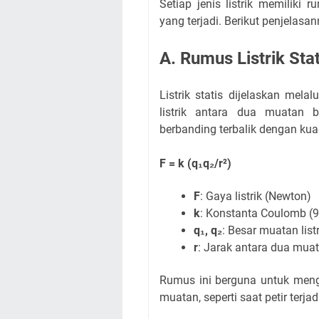
Setiap jenis listrik memilik
yang terjadi. Berikut penjelasan
A. Rumus Listrik Stat
Listrik statis dijelaskan melal
listrik antara dua muatan 
berbanding terbalik dengan ku
F = k (q₁q₂/r²)
F
: Gaya listrik (Newton)
k
: Konstanta Coulomb (9
q₁, q₂
: Besar muatan list
r
: Jarak antara dua muat
Rumus ini berguna untuk mengh
muatan, seperti saat petir ter