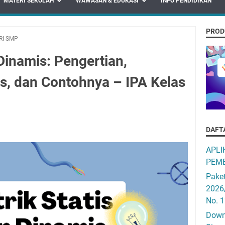
MATERI SEKOLAH
WAWASAN & EDUKASI
INFO PENDIDIKAN
PROD
RI SMP
 Dinamis: Pengertian,
, dan Contohnya – IPA Kelas
DAFT
APLI
PEMB
Pake
2026
No. 
Downo