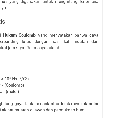
i rumus yang digunakan untuk menghitung fenomena
nya:
is
ui
Hukum Coulomb
, yang menyatakan bahwa gaya
berbanding lurus dengan hasil kali muatan dan
adrat jaraknya. Rumusnya adalah:
 × 10⁹ N·m²/C²)
rik (Coulomb)
an (meter)
itung gaya tarik-menarik atau tolak-menolak antar
jadi akibat muatan di awan dan permukaan bumi.