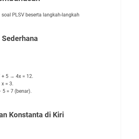
h soal PLSV beserta langkah-langkah
V Sederhana
 + 5 → 4x = 12.
 x = 3.
– 5 = 7 (benar).
n Konstanta di Kiri