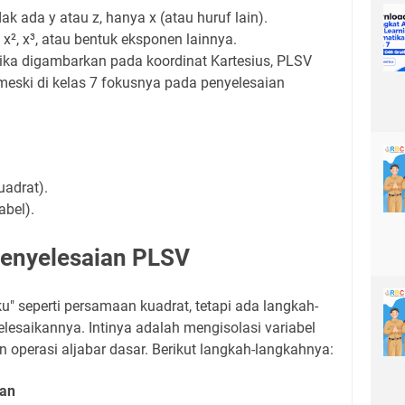
dak ada y atau z, hanya x (atau huruf lain).
 x², x³, atau bentuk eksponen lainnya.
Jika digambarkan pada koordinat Kartesius, PLSV
meski di kelas 7 fokusnya pada penyelesaian
uadrat).
abel).
enyelesaian PLSV
u" seperti persamaan kuadrat, tetapi ada langkah-
lesaikannya. Intinya adalah mengisolasi variabel
n operasi aljabar dasar. Berikut langkah-langkahnya:
an