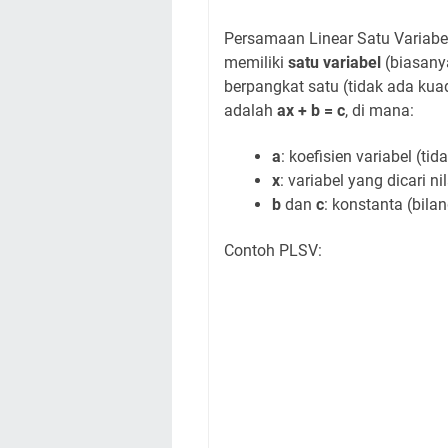
Persamaan Linear Satu Variab
memiliki
satu variabel
(biasany
berpangkat satu (tidak ada kua
adalah
ax + b = c
, di mana:
a
: koefisien variabel (tid
x
: variabel yang dicari ni
b
dan
c
: konstanta (bila
Contoh PLSV: