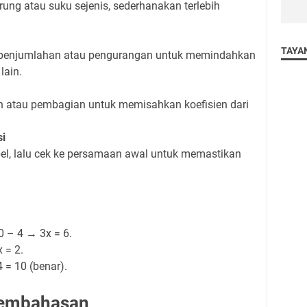
rung atau suku sejenis, sederhanakan terlebih
TAYA
 penjumlahan atau pengurangan untuk memindahkan
lain.
n atau pembagian untuk memisahkan koefisien dari
si
abel, lalu cek ke persamaan awal untuk memastikan
0 – 4 → 3x = 6.
x = 2.
 4 = 10 (benar).
Pembahasan