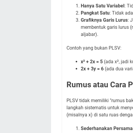
Hanya Satu Variabel
: Ti
Pangkat Satu
: Tidak ada
Grafiknya Garis Lurus
: 
membentuk garis lurus (
aljabar).
Contoh yang bukan PLSV:
x² + 2x = 5
(ada x², jadi k
2x + 3y = 6
(ada dua vari
Rumus atau Cara P
PLSV tidak memiliki "rumus bak
langkah sistematis untuk menye
(misalnya x) di satu ruas denga
Sederhanakan Persama