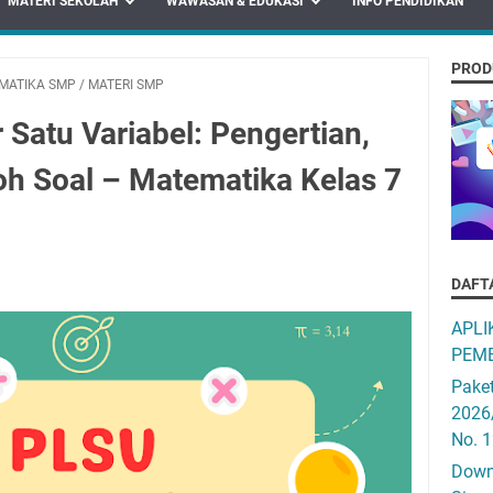
MATERI SEKOLAH
WAWASAN & EDUKASI
INFO PENDIDIKAN
PROD
MATIKA SMP
/
MATERI SMP
Satu Variabel: Pengertian,
h Soal – Matematika Kelas 7
DAFT
APLI
PEMB
Pake
2026
No. 
Downo