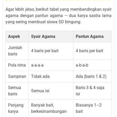
Agar lebih jelas, berikut tabel yang membandingkan syair
agama dengan pantun agama — dua karya sastra lama
yang sering membuat siswa SD bingung:
Aspek
Syair Agama
Pantun Agama
Jumlah
4 baris per bait
4 baris per bait
baris
Pola rima
a-a-a-a
a-b-a-b
Sampiran
Tidak ada
Ada (baris 1 & 2)
Semua
Baris 3 & 4 saja
Semua isi
baris
isi
Panjang
Banyak bait,
Biasanya 1–2
karya
berkesinambungan
bait