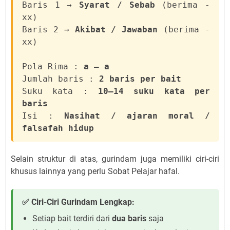
Baris 1 →
Syarat / Sebab
(berima -
xx)
Baris 2 →
Akibat / Jawaban
(berima -
xx)
Pola Rima :
a — a
Jumlah baris :
2 baris per bait
Suku kata :
10–14 suku kata per
baris
Isi :
Nasihat / ajaran moral /
falsafah hidup
Selain struktur di atas, gurindam juga memiliki ciri-ciri
khusus lainnya yang perlu Sobat Pelajar hafal.
✅ Ciri-Ciri Gurindam Lengkap:
Setiap bait terdiri dari
dua baris
saja