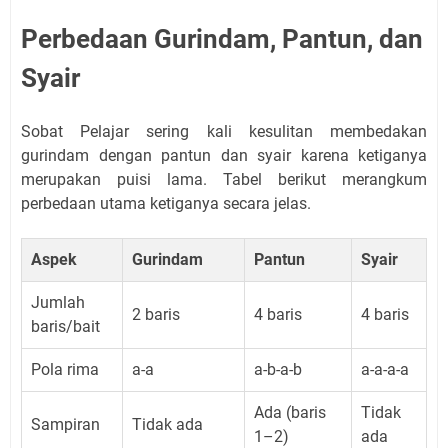
Perbedaan Gurindam, Pantun, dan
Syair
Sobat Pelajar sering kali kesulitan membedakan
gurindam dengan pantun dan syair karena ketiganya
merupakan puisi lama. Tabel berikut merangkum
perbedaan utama ketiganya secara jelas.
Aspek
Gurindam
Pantun
Syair
Jumlah
2 baris
4 baris
4 baris
baris/bait
Pola rima
a-a
a-b-a-b
a-a-a-a
Ada (baris
Tidak
Sampiran
Tidak ada
1–2)
ada