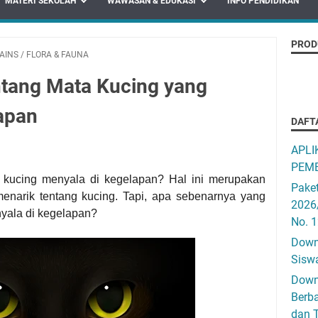
MATERI SEKOLAH
WAWASAN & EDUKASI
INFO PENDIDIKAN
PROD
SAINS
/
FLORA & FAUNA
ntang Mata Kucing yang
apan
DAFT
APLI
PEMB
 kucing menyala di kegelapan? Hal ini merupakan
Pake
menarik tentang kucing. Tapi, apa sebenarnya yang
2026
yala di kegelapan?
No. 
Downo
Siswa
Down
Berba
dan T