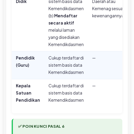
Didik
sistem basis data
Daerah atau
Kemendikdasmen
Kemenag sesuai
(b)
Mendaftar
kewenangannya
secara aktif
melalui laman
yang disediakan
Kemendikdasmen
Pendidik
Cukup terdaftar di
—
(Guru)
sistem basis data
Kemendikdasmen
Kepala
Cukup terdaftar di
—
Satuan
sistem basis data
Pendidikan
Kemendikdasmen
✅ POIN KUNCI PASAL 6