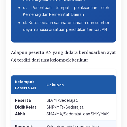
c.
Penentuan tempat pelaksanaan oleh
Kemenag dan Pemerintah Daerah
d.
Ketersediaan sarana prasarana dan sumber
daya manusia di satuan pendidikan tempat AN
Adapun peserta AN yang didata berdasarkan ayat
(3) terdiri dari tiga kelompok berikut:
Kelompok
Cakupan
Peserta AN
Peserta
SD/MI/Sederajat,
Didik Kelas
SMP/MTs/Sederajat,
Akhir
SMA/MA/Sederajat, dan SMK/MAK
Pendidik
Seluruh pendidik pada setiap