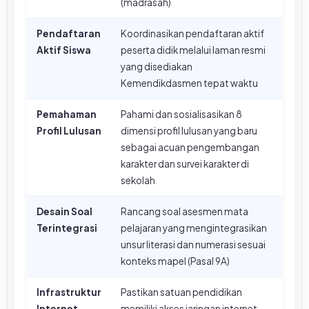
(madrasah)
Pendaftaran
Koordinasikan pendaftaran aktif
Aktif Siswa
peserta didik melalui laman resmi
yang disediakan
Kemendikdasmen tepat waktu
Pemahaman
Pahami dan sosialisasikan 8
Profil Lulusan
dimensi profil lulusan yang baru
sebagai acuan pengembangan
karakter dan survei karakter di
sekolah
Desain Soal
Rancang soal asesmen mata
Terintegrasi
pelajaran yang mengintegrasikan
unsur literasi dan numerasi sesuai
konteks mapel (Pasal 9A)
Infrastruktur
Pastikan satuan pendidikan
Internet
memiliki akses jaringan internet