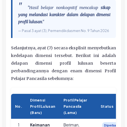
"Hasil belajar nonkognitif mencakup
sikap
yang melandasi karakter dalam delapan dimensi
profil lulusan
."
— Pasal 3 ayat (3), Permendikdasmen No. 9 Tahun 2026
Selanjutnya, ayat (7) secara eksplisit menyebutkan
kedelapan dimensi tersebut. Berikut ini adalah
delapan dimensi profil lulusan beserta
perbandingannya dengan enam dimensi Profil
Pelajar Pancasila sebelumnya:
Dimensi
Profil Pelajar
No.
Profil Lulusan
Pancasila
Status
(Baru)
(Lama)
1
Keimanan
Beriman,
Diperbarui