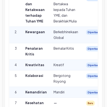
dan
Bertakwa
Ketakwaan
kepada Tuhan
terhadap
YME, dan
Tuhan YME
Berakhlak Mulia
2
Kewargaan
Berkebhinekaan
Diperbarui
Global
3
Penalaran
Bernalar Kritis
Diperbarui
Kritis
4
Kreativitas
Kreatif
Diperbarui
5
Kolaborasi
Bergotong
Diperbarui
Royong
6
Kemandirian
Mandiri
Diperbarui
7
Kesehatan
—
Baru