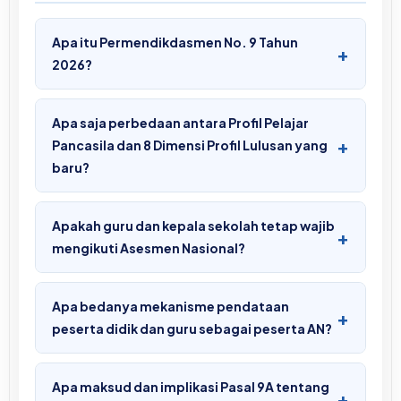
Apa itu Permendikdasmen No. 9 Tahun
+
2026?
Apa saja perbedaan antara Profil Pelajar
+
Pancasila dan 8 Dimensi Profil Lulusan yang
baru?
Apakah guru dan kepala sekolah tetap wajib
+
mengikuti Asesmen Nasional?
Apa bedanya mekanisme pendataan
+
peserta didik dan guru sebagai peserta AN?
Apa maksud dan implikasi Pasal 9A tentang
+