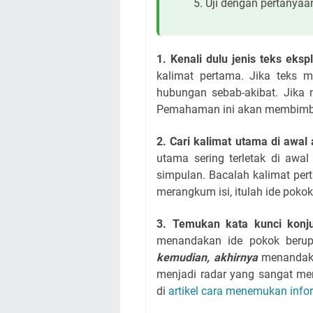
Uji dengan pertanyaa
1. Kenali dulu jenis teks eksp
kalimat pertama. Jika teks m
hubungan sebab-akibat. Jika 
Pemahaman ini akan membimbing
2. Cari kalimat utama di awal 
utama sering terletak di awal
simpulan. Bacalah kalimat per
merangkum isi, itulah ide poko
3. Temukan kata kunci konju
menandakan ide pokok beru
kemudian, akhirnya
menandakan
menjadi radar yang sangat mem
di
artikel cara menemukan info