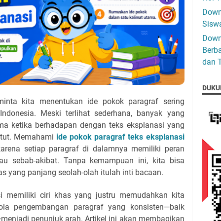
Downo
Siswa
Down
Berba
dan T
DUKU
minta kita menentukan ide pokok paragraf sering
ndonesia. Meski terlihat sederhana, banyak yang
ama ketika berhadapan dengan teks eksplanasi yang
untut. Memahami
ide pokok paragraf teks eksplanasi
karena setiap paragraf di dalamnya memiliki peran
au sebab-akibat. Tanpa kemampuan ini, kita bisa
as yang panjang seolah-olah itulah inti bacaan.
si memiliki ciri khas yang justru memudahkan kita
la pengembangan paragraf yang konsisten—baik
menjadi penunjuk arah. Artikel ini akan membagikan