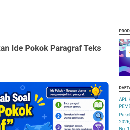
PROD
an Ide Pokok Paragraf Teks
DAFT
APLI
PEMB
Pake
2026
No. 