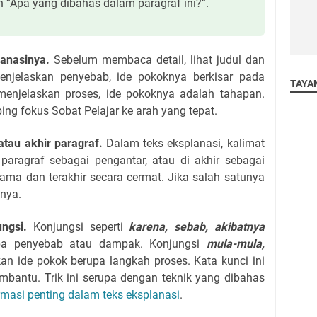
n “Apa yang dibahas dalam paragraf ini?”.
lanasinya.
Sebelum membaca detail, lihat judul dan
enjelaskan penyebab, ide pokoknya berkisar pada
TAYA
menjelaskan proses, ide pokoknya adalah tahapan.
 fokus Sobat Pelajar ke arah yang tepat.
atau akhir paragraf.
Dalam teks eksplanasi, kalimat
 paragraf sebagai pengantar, atau di akhir sebagai
tama dan terakhir secara cermat. Jika salah satunya
knya.
ngsi.
Konjungsi seperti
karena, sebab, akibatnya
pa penyebab atau dampak. Konjungsi
mula-mula,
 ide pokok berupa langkah proses. Kata kunci ini
bantu. Trik ini serupa dengan teknik yang dibahas
rmasi penting dalam teks eksplanasi
.