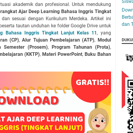
Siswa
tuasi akademik dan profesional. Untuk mendukung
Down
rangkat Ajar Deep Learning Bahasa Inggris Tingkat
Berba
dan sesuai dengan Kurikulum Merdeka. Artikel ini
dan T
serta tautan unduhan ke folder Google Drive untuk
g Bahasa Inggris Tingkat Lanjut Kelas 11
, yang
ran (CP)
,
Alur Tujuan Pembelajaran (ATP)
,
Modul
DUKU
m Semester (Prosem)
,
Program Tahunan (Prota)
,
embelajaran (KKTP)
,
Materi PowerPoint
,
Buku Bahan