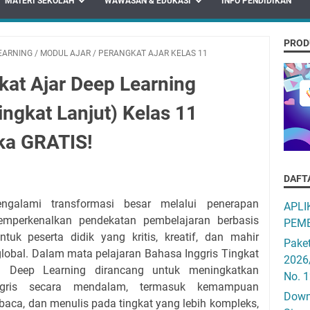
MATERI SEKOLAH
WAWASAN & EDUKASI
INFO PENDIDIKAN
PROD
EARNING
/
MODUL AJAR
/
PERANGKAT AJAR KELAS 11
at Ajar Deep Learning
ingkat Lanjut) Kelas 11
ka GRATIS!
DAFT
ngalami transformasi besar melalui penerapan
APLI
mperkenalkan pendekatan pembelajaran berbasis
PEMB
k peserta didik yang kritis, kreatif, dan mahir
Pake
lobal. Dalam mata pelajaran Bahasa Inggris Tingkat
2026
n Deep Learning dirancang untuk meningkatkan
No. 
nggris secara mendalam, termasuk kemampuan
Downo
aca, dan menulis pada tingkat yang lebih kompleks,