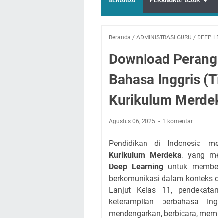
BERANDA
PERANGKAT AJAR
Beranda
/
ADMINISTRASI GURU
/
DEEP L
Download Perangk
Bahasa Inggris (T
Kurikulum Merde
Agustus 06, 2025
1 komentar
Pendidikan di Indonesia me
Kurikulum Merdeka
, yang me
Deep Learning
untuk membentu
berkomunikasi dalam konteks g
Lanjut Kelas 11, pendekata
keterampilan berbahasa I
mendengarkan, berbicara, memb