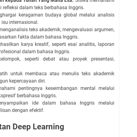
n kepada Tuhan Yang Maha Esa:
Siswa memahami
lui refleksi dalam teks berbahasa Inggris.
hargai keragaman budaya global melalui analisis
 isu internasional.
enganalisis teks akademik, mengevaluasi argumen,
sarkan fakta dalam bahasa Inggris.
silkan karya kreatif, seperti esai analitis, laporan
profesional dalam bahasa Inggris.
lompok, seperti debat atau proyek presentasi,
atih untuk membaca atau menulis teks akademik
un kepercayaan diri.
hami pentingnya keseimbangan mental melalui
kspresif berbahasa Inggris.
yampaikan ide dalam bahasa Inggris melalui
ulisan dengan efektif.
tan Deep Learning