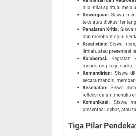
Keimanan dan Ketakwaa
nilai-nilai spiritual mela
Kewargaan:
Siswa meng
teks atau diskusi tentang
Penalaran Kritis:
Siswa m
dan membuat opini berda
Kreativitas:
Siswa mengha
ilmiah, atau presentasi 
Kolaborasi:
Kegiatan ke
mendorong kerja sama.
Kemandirian:
Siswa dil
secara mandiri, membang
Kesehatan:
Siswa mema
refleksi dalam menulis e
Komunikasi:
Siswa men
presentasi, debat, atau t
Tiga Pilar Pendeka