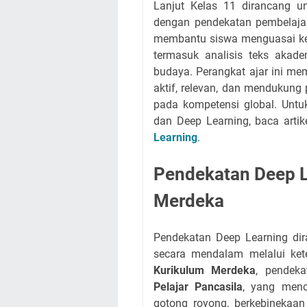
Lanjut Kelas 11 dirancang 
dengan pendekatan pembelaja
membantu siswa menguasai kete
termasuk analisis teks akadem
budaya. Perangkat ajar ini m
aktif, relevan, dan mendukun
pada kompetensi global. Untuk
dan Deep Learning, baca arti
Learning
.
Pendekatan Deep L
Merdeka
Pendekatan Deep Learning d
secara mendalam melalui kete
Kurikulum Merdeka
, pendek
Pelajar Pancasila
, yang menca
gotong royong, berkebinekaan 