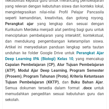
fleksibilitas kepada guru untuk merancang pembelajaran
yang relevan dengan kebutuhan siswa dan konteks lokal,
mengintegrasikan nilai-nilai Profil Pelajar Pancasila
seperti kemandirian, kreativitas, dan gotong royong.
Perangkat ajar
yang lengkap dan sesuai dengan
Kurikulum Merdeka menjadi alat penting bagi guru untuk
menciptakan pembelajaran yang interaktif, kontekstual,
dan mendukung pengembangan keterampilan siswa.
Artikel ini menyediakan panduan lengkap serta tautan
unduhan ke folder Google Drive untuk
Perangkat Ajar
Deep Learning IPA (Biologi) Kelas 10
,
yang mencakup
Capaian Pembelajaran (CP)
,
Alur Tujuan Pembelajaran
(ATP)
,
Modul Ajar Deep Learning
,
Program Semester
(Prosem)
,
Program Tahunan (Prota)
,
Kriteria Ketuntasan
Tujuan Pembelajaran (KKTP)
, dan
Buku Bahan Ajar
.
Semua dokumen tersedia dalam format
.docx
untuk
memudahkan pengeditan sesuai kebutuhan guru dan
sekolah.