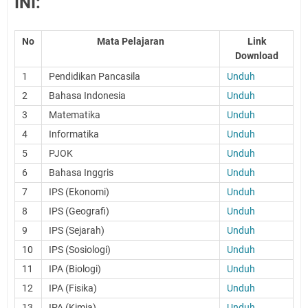
INI:
No
Mata Pelajaran
Link
Download
1
Pendidikan Pancasila
Unduh
2
Bahasa Indonesia
Unduh
3
Matematika
Unduh
4
Informatika
Unduh
5
PJOK
Unduh
6
Bahasa Inggris
Unduh
7
IPS (Ekonomi)
Unduh
8
IPS (Geografi)
Unduh
9
IPS (Sejarah)
Unduh
10
IPS (Sosiologi)
Unduh
11
IPA (Biologi)
Unduh
12
IPA (Fisika)
Unduh
13
IPA (Kimia)
Unduh