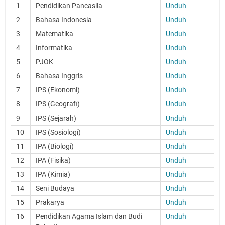
1
Pendidikan Pancasila
Unduh
2
Bahasa Indonesia
Unduh
3
Matematika
Unduh
4
Informatika
Unduh
5
PJOK
Unduh
6
Bahasa Inggris
Unduh
7
IPS (Ekonomi)
Unduh
8
IPS (Geografi)
Unduh
9
IPS (Sejarah)
Unduh
10
IPS (Sosiologi)
Unduh
11
IPA (Biologi)
Unduh
12
IPA (Fisika)
Unduh
13
IPA (Kimia)
Unduh
14
Seni Budaya
Unduh
15
Prakarya
Unduh
16
Pendidikan Agama Islam dan Budi
Unduh